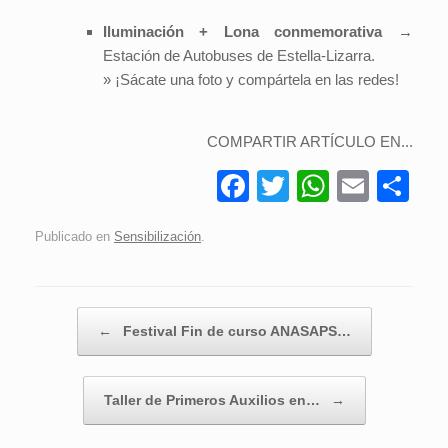
Iluminación + Lona conmemorativa
→
Estación de Autobuses de Estella-Lizarra.
» ¡Sácate una foto y compártela en las redes!
COMPARTIR ARTÍCULO EN...
F
T
W
E
C
a
wi
h
m
o
Publicado en
Sensibilización
.
c
tt
at
ail
m
e
er
s
p
b
A
ar
Navegador de artículos
←
Festival Fin de curso ANASAPS…
o
p
tir
o
p
Taller de Primeros Auxilios en…
→
k