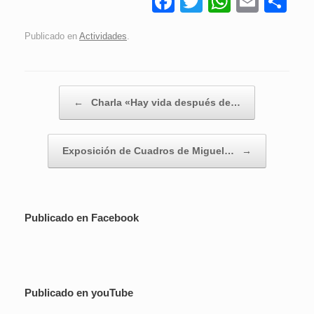
F
T
W
E
C
a
wi
h
m
o
Publicado en
Actividades
.
c
tt
at
ail
m
e
er
s
p
b
A
ar
Navegador de artículos
←
Charla «Hay vida después de…
o
p
tir
o
p
Exposición de Cuadros de Miguel…
→
k
Publicado en Facebook
Publicado en youTube